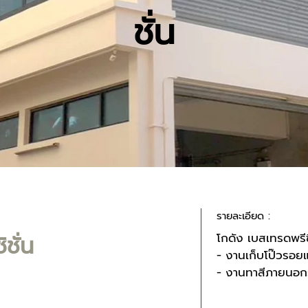
ชั่น
รายละเอียด :
โกดัง เบสเทรดพรีซิ
ชั่น
- งานเก็บโป๊วรอย
- งานทาสีภายนอ