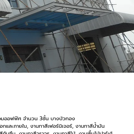
ร้อมออฟฟิศ จำนวน 3ชั้น บางบัวทอง
กและภายใน, งานทาสีเฟอร์นิเจอร์, งานทาสีน้ำมัน
กันซึม, งานทาสีจราจร, งานทาสีไม้, งานพื้นไม้ปาร์เก้,