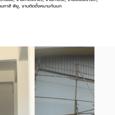
งานทาสี พียู, งานติดตั้งหนามกันนก