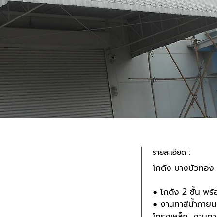
รายละเอียด :
โกดัง บางบัวทอง
● โกดัง 2 ชั้น พ
● งานทาสีน้ำภายนอ
โครงเหล็ก, งานทาสี