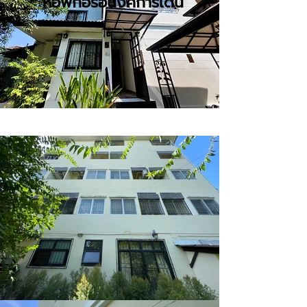
หอพักอรอนงค์การ์เด้น