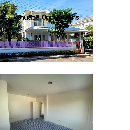
บ้านสีวลี ปิ่นเกล้า-สาทร