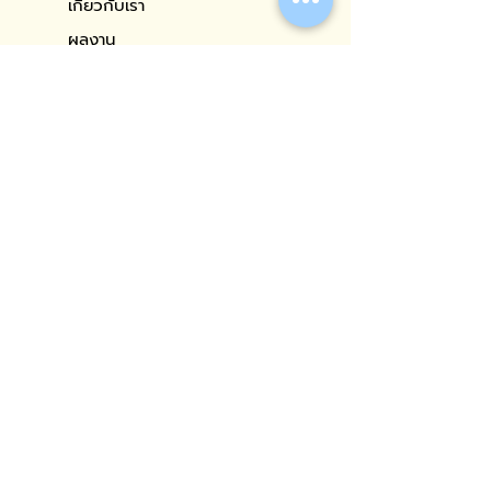
เกี่ยวกับเรา
ผลงาน
งานบริการของเรา
บทความ
ติดต่อ
ติดต่อเรา
29 ถนนบรมราชชนนี แขวงฉิมพลี เขตตลิ่งชัน